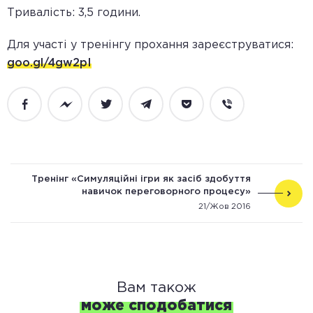
Тривалість: 3,5 години.
Для участі у тренінгу прохання зареєструватися:
goo.gl/4gw2pI
Facebook
Messenger
Twitter
Telegram
Pocket
Viber
Тренінг «Симуляційні ігри як засіб здобуття
навичок переговорного процесу»
21/Жов 2016
Вам також
може сподобатися