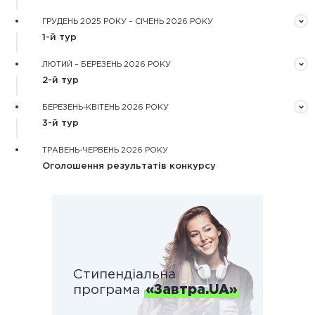
Документи треба подати завчасно в електронному
ГРУДЕНЬ 2025 РОКУ – СІЧЕНЬ 2026 РОКУ
вигляді через форму реєстрації на сайті конкурсу
1-й тур
Обробка зареєстрованих документів та оцінювання
ЛЮТИЙ – БЕРЕЗЕНЬ 2026 РОКУ
рекомендаційного та мотиваційного листів,
2-й тур
обґрунтування дослідження.
Оцінювання конкурсних робіт незалежними фаховими
БЕРЕЗЕНЬ-КВІТЕНЬ 2026 РОКУ
експертами та оцінка наукової діяльності
3-й тур
конкурсантів.
Оцінювання особистісного потенціалу конкурсантів
ТРАВЕНЬ-ЧЕРВЕНЬ 2026 РОКУ
під час онлайн або очних одноденних змагань.
Оголошення результатів конкурсу
Стипендіальна
програма
«Завтра.UA»