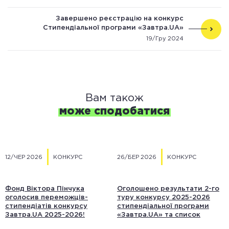
Завершено реєстрацію на конкурс
Стипендіальної програми «Завтра.UA»
2024/2025
19/Гру 2024
Вам також
може сподобатися
12/ЧЕР 2026
КОНКУРС
26/БЕР 2026
КОНКУРС
Фонд Віктора Пінчука
Оголошено результати 2-го
оголосив переможців-
туру конкурсу 2025-2026
стипендіатів конкурсу
стипендіальної програми
Завтра.UA 2025-2026!
«Завтра.UA» та список
учасників 3-го туру