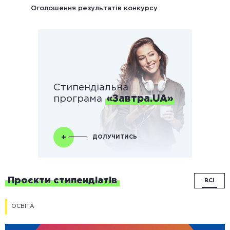
під час онлайн або очних одноденних змагань.
Оголошення результатів конкурсу
Стипендіальна
програма
«Завтра.UA»
ДОЛУЧИТИСЬ
Проєкти стипендіатів
ВСІ
ОСВІТА