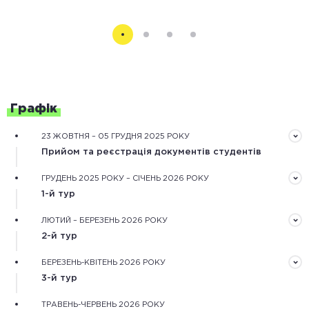
Графік
23 ЖОВТНЯ – 05 ГРУДНЯ 2025 РОКУ
Прийом та реєстрація документів студентів
Документи треба подати завчасно в електронному
ГРУДЕНЬ 2025 РОКУ – СІЧЕНЬ 2026 РОКУ
вигляді через форму реєстрації на сайті конкурсу
1-й тур
Обробка зареєстрованих документів та оцінювання
ЛЮТИЙ – БЕРЕЗЕНЬ 2026 РОКУ
рекомендаційного та мотиваційного листів,
2-й тур
обґрунтування дослідження.
Оцінювання конкурсних робіт незалежними фаховими
БЕРЕЗЕНЬ-КВІТЕНЬ 2026 РОКУ
експертами та оцінка наукової діяльності
3-й тур
конкурсантів.
Оцінювання особистісного потенціалу конкурсантів
ТРАВЕНЬ-ЧЕРВЕНЬ 2026 РОКУ