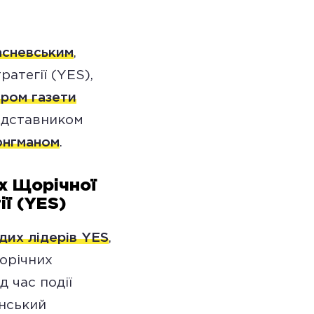
асневським
,
атегії (YES),
ром газети
редставником
нгманом
.
х Щорічної
ії (YES)
дих лідерів YES
,
орічних
д час події
їнський