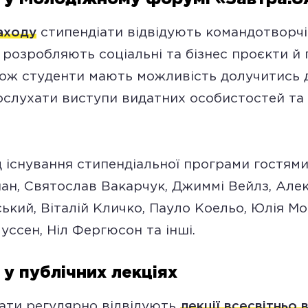
аходу
стипендіати відвідують командотворчі
, розробляють соціальні та бізнес проєкти й
кож студенти мають можливість долучитись 
послухати виступи видатних особистостей та
д існування стипендіальної програми гостям
ан, Святослав Вакарчук, Джиммі Вейлз, Але
ький, Віталій Кличко, Пауло Коельо, Юлія М
уссен, Ніл Фергюсон та інші.
 у публічних лекціях
ати регулярно відвідують
лекції всесвітньо 