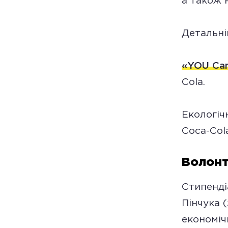
а також 
Детальні
«YOU Cam
Cola.
Екологіч
Coca-Cola
Волонт
Стипенді
Пінчука 
економіч