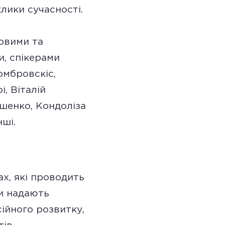
клики сучасності.
товими та
и, спікерами
омбровскіс,
, Віталій
ошенко, Кондоліза
нші.
ах, які проводить
ди надають
ійного розвитку,