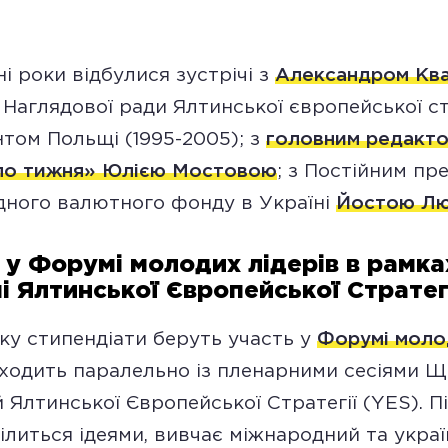
ні роки відбулися зустрічі з
Александром Кв
Наглядової ради Ялтинської європейської стр
том Польщі (1995-2005); з
головним редакто
ло тижня» Юлією Мостовою
; з Постійним п
ного валютного фонду в Україні
Йостою Лю
 у Форумі молодих лідерів в рамка
чі Ялтинської Європейської Стратег
оку стипендіати беруть участь у
Форумі моло
ходить паралельно із пленарними сесіями Щ
 Ялтинської Європейської Стратегії (YES). Пі
ілиться ідеями, вивчає міжнародний та укра