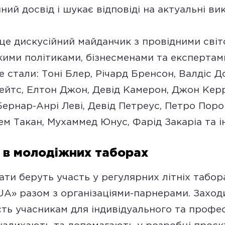
ний досвід і шукає відповіді на актуальні ви
це дискусійний майданчик з провідними сві
кими політиками, бізнесменами та експертам
е стали: Тоні Блер, Річард Бренсон, Валдіс Д
ейтс, Елтон Джон, Девід Камерон, Джон Керрі
Бернар-Анрі Леві, Девід Петреус, Петро Пор
дем Такан, Мухаммед Юнус, Фарід Закаріа та і
 в молодіжних таборах
ати беруть участь у регулярних літніх табор
UA» разом з організаціями-парнерами. Захо
ть учасникам для індивідуального та профес