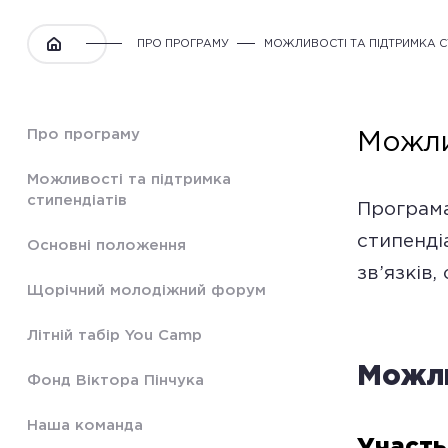
ПРО ПРОГРАМУ
МОЖЛИВОСТІ ТА ПІДТРИМКА С
Про програму
Можли
Можливості та підтримка
стипендіатів
Програма «Завтра.UA» Фонду Віктора Пінчука надає можливості
стипенді
Основні положення
зв’язків,
Щорічний молодіжний форум
Літній табір You Camp
Можли
Фонд Віктора Пінчука
Наша команда
Участь