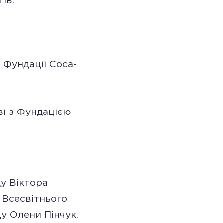
ів.
 Фундації Coca-
і з Фундацією
ду Віктора
 Всесвітнього
у Олени Пінчук.