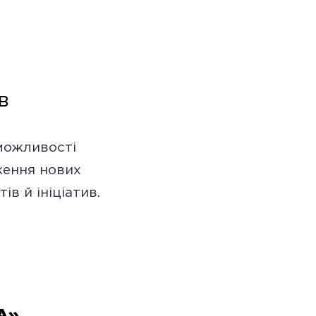
в
ження нових
ів й ініціатив.
A»