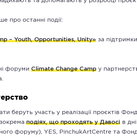
надихають та допомагають у розробці проєкт
ше про останні події:
p – Youth, Opportunities, Unity»
за підтримки
ні форуми
Climate Change Camp
у партнерств
.
ерство
ати беруть участь у реалізації проєктів Фон
(зокрема
подіях, що проходять у Давосі
в дні
ного форуму), YES, PinchukArtCentre та Фонд