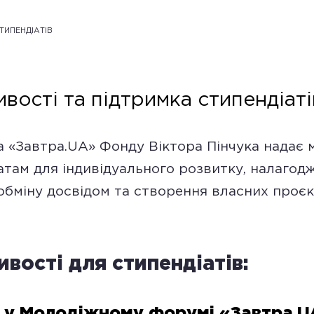
ТИПЕНДІАТІВ
вості та підтримка стипендіаті
атам для індивідуального розвитку, налагод
 обміну досвідом та створення власних проєкт
вості для стипендіатів:
 у Молодіжному форумі «Завтра.U