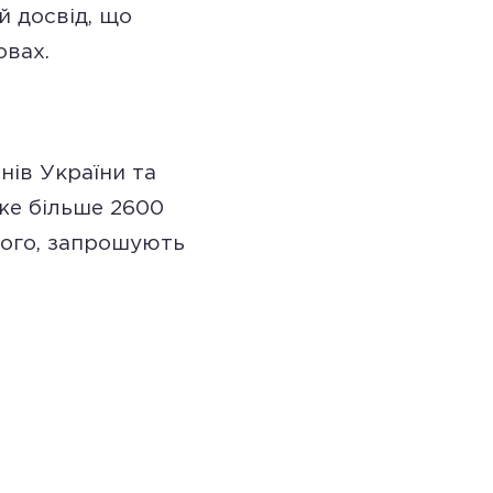
 досвід, що
овах.
нів України та
же більше 2600
ного, запрошують