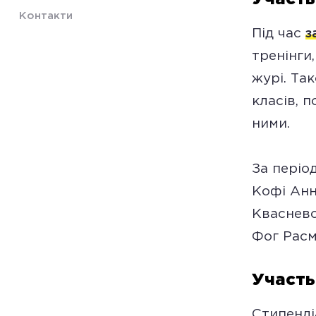
Контакти
Під час
з
тренінги
журі. Та
класів, 
ними.
За періо
Кофі Анн
Квасневс
Фог Расм
Участь
Стипенді