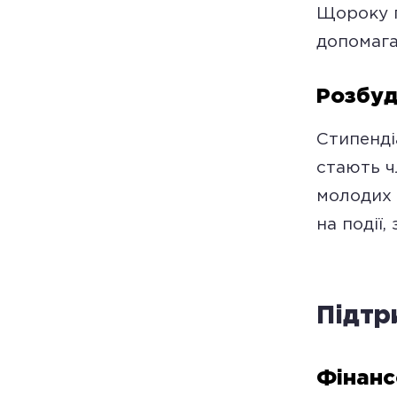
Щороку п
допомага
Розбуд
Стипенді
стають ч
молодих 
на події
Підтр
Фінанс