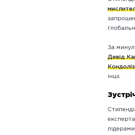
мислител
запрошен
глобальн
За минул
Девід К
Кондоліз
інші.
Зустрі
Стипенді
експерта
лідерами