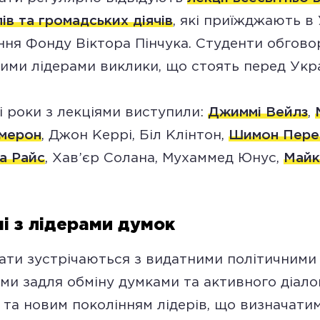
ів та громадських діячів
, які приїжджають в 
ня Фонду Віктора Пінчука. Студенти обгов
ими лідерами виклики, що стоять перед Укра
і роки з лекціями виступили:
Джиммі Вейлз
,
амерон
, Джон Керрі, Біл Клінтон,
Шимон Пере
а Райс
, Хав’єр Солана, Мухаммед Юнус,
Майк
чі з лідерами думок
ати зустрічаються з видатними політичними 
ми задля обміну думками та активного діало
 та новим поколінням лідерів, що визначати