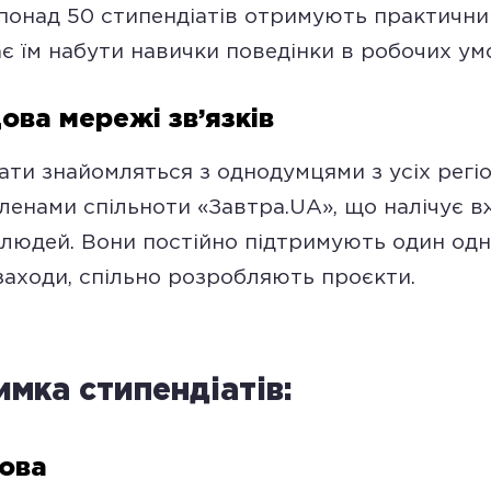
онад 50 стипендіатів отримують практичний
є їм набути навички поведінки в робочих ум
ова мережі зв’язків
ати знайомляться з однодумцями з усіх регіо
ленами спільноти «Завтра.UA», що налічує в
людей. Вони постійно підтримують один од
, заходи, спільно розробляють проєкти.
имка стипендіатів:
ова