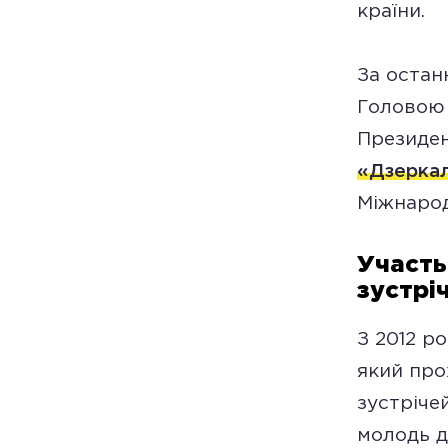
країни.
За остан
Головою 
Президен
«Дзерка
Міжнарод
Участь
зустрі
З 2012 р
який про
зустрічей
молодь д