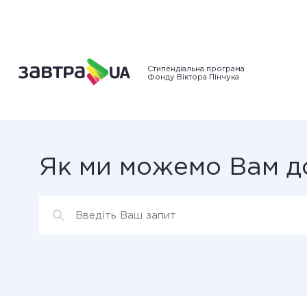
Стипендіальна програма
Фонду Віктора Пінчука
Як ми можемо Вам д