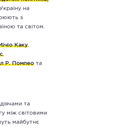
Україну на
орюють з
їною та світом.
Мічіо Каку
,
с
,
л Р. Помпео
та
діячами та
гу між світовими
муть майбутнє