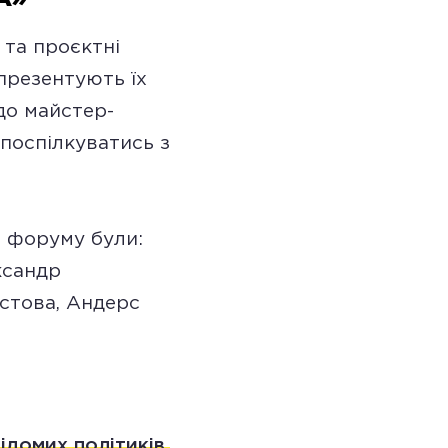
 та проєктні
 презентують їх
до майстер-
 поспілкуватись з
и форуму були:
ксандр
остова, Андерс
відомих політиків,