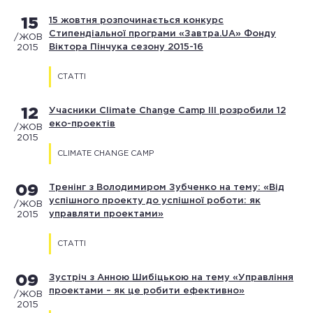
15
15 жовтня розпочинається конкурс
Стипендіальної програми «Завтра.UA» Фонду
/ЖОВ
Віктора Пінчука сезону 2015-16
2015
СТАТТІ
12
Учасники Climate Change Camp III розробили 12
еко-проектів
/ЖОВ
2015
CLIMATE CHANGE CAMP
09
Тренінг з Володимиром Зубченко на тему: «Від
успішного проекту до успішної роботи: як
/ЖОВ
управляти проектами»
2015
СТАТТІ
09
Зустріч з Анною Шибіцькою на тему «Управління
проектами – як це робити ефективно»
/ЖОВ
2015