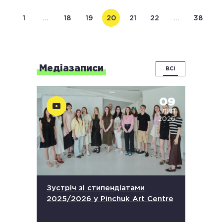
1
…
18
19
20
21
22
…
38
Медіазаписи
ВСІ
09
/ЛИП
2026
Зустріч зі стипендіатами
2025/2026 у Pinchuk Art Centre