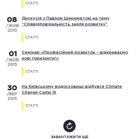
СТАТТІ
08
Дискусія з Павлом Шереметою на тему
“Співвідповідальність задля розвитку”
/ЖОВ
2015
СТАТТІ
01
Семінар «Професійний розвиток – відкриваємо
нові горизонти!»
/ЖОВ
2015
СТАТТІ
30
На Київському водосховищі відбувся Climate
Change Camp III
/ВЕР
2015
СТАТТІ
ЗАВАНТАЖИТИ ЩЕ