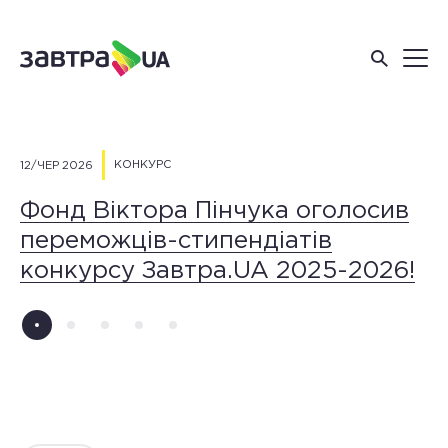
КОНКУРС
12/ЧЕР 2026
26
Фонд Віктора Пінчука оголосив
О
переможців-стипендіатів
т
конкурсу Завтра.UA 2025-2026!
с
«
3