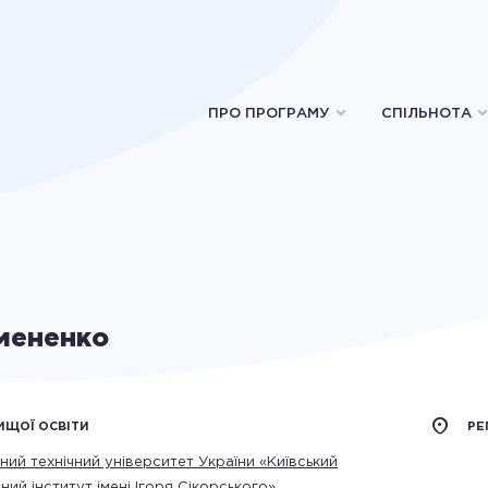
ПРО ПРОГРАМУ
СПІЛЬНОТА
емененко
ИЩОЇ ОСВІТИ
РЕ
ний технічний університет України «Київський
чний інститут імені Ігоря Сікорського»