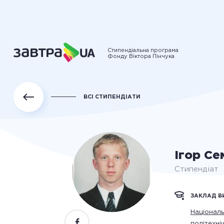
Стипендіальна програма
Фонду Віктора Пінчука
ВСІ СТИПЕНДІАТИ
Ігор С
Стипендіат
ЗАКЛАД В
Національ
політехні