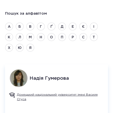
Пошук за алфавітом
А
Б
В
Г
Ґ
Д
Е
Є
І
К
Л
М
Н
О
П
Р
С
Т
Х
Ю
Я
Надія
Гумерова
Донецький національний університет імені Василя
Стуса