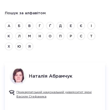
Пошук за алфавітом
А
Б
В
Г
Ґ
Д
Е
Є
І
К
Л
М
Н
О
П
Р
С
Т
Х
Ю
Я
Наталія
Абрамчук
Прикарпатський національний університет імені
Василя Стефаника