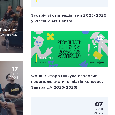
Зустріч зі стипендіатами 2025/2026
у Pinchuk Art Centre
и Героями
 29.10.24
12
/ЧЕР
2026
КОНКУРС
17
/ВЕР
Фонд Віктора Пінчука оголосив
2024
переможців-стипендіатів конкурсу
Завтра.UA 2025-2026!
07
/КВІ
2026