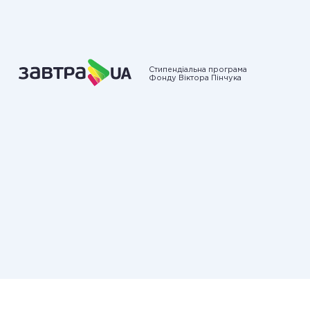
Стипендіальна програма
Фонду Віктора Пінчука