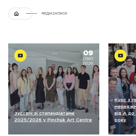
МЕДІАЗАПИСИ
09
/ЛИП
2026
Курс з 
менеджм
Зустріч зі стипендіатами
від А до
2025/2026 у Pinchuk Art Centre
року