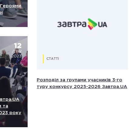
и Героями
і
12
/ГРУ
2023
СТАТТІ
Розподіл за групами учасників 3-го
туру конкурсу 2025-2026 Завтра.UA
автра.UA
и та
2023 року