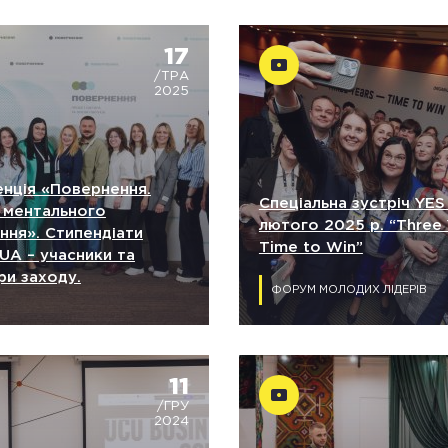
17
/ТРА
2025
нція «Повернення.
Спеціальна зустріч YES
 ментального
лютого 2025 р. “Three 
ння». Стипендіати
Time to Win”
UA – учасники та
ри заходу.
ФОРУМ МОЛОДИХ ЛІДЕРІВ
11
/ГРУ
2024