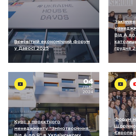
Закінчен
менеджм
Від А до
Всесвітній економічний форум
католиць
у Давосі 2025
грудня 2
04
/ЛИС
2024
Форум мо
Курс з проєктного
Щорічної
менеджменту “Змінотворення.
Європейс
Від А до Я” в Українському