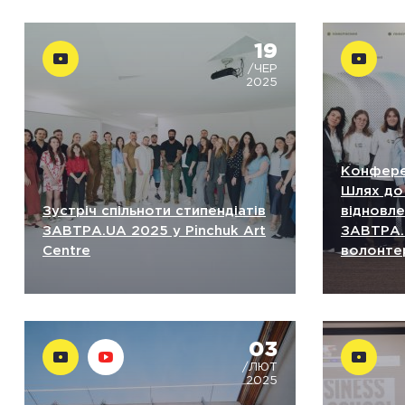
19
/ЧЕР
2025
Конфере
Шлях до
Зустріч спільноти стипендіатів
відновле
ЗАВТРА.UA 2025 у Pinchuk Art
ЗАВТРА.
Centre
волонте
03
/ЛЮТ
2025