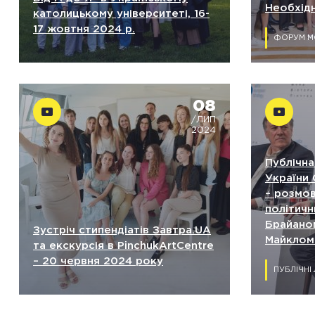
Необхідн
католицькому університеті, 16-
17 жовтня 2024 р.
ФОРУМ М
08
/ЛИП
2024
Публічна
України
– розмо
політичн
Брайано
Зустріч стипендіатів Завтра.UA
Майклом
та екскурсія в PinchukArtCentre
– 20 червня 2024 року
ПУБЛІЧНІ 