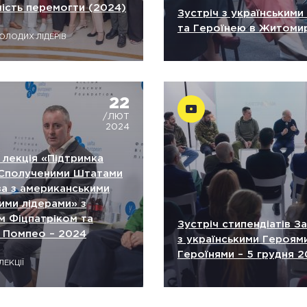
ість перемогти (2024)
Зустріч з українським
та Героїнею в Житомир
ОЛОДИХ ЛІДЕРІВ
22
/ЛЮТ
2024
 лекція «Підтримка
 Сполученими Штатами
ва з американськими
ими лідерами» з
м Фіцпатріком та
Зустріч стипендіатів З
 Помпео – 2024
з українськими Героям
Героїнями – 5 грудня 
ЛЕКЦІЇ