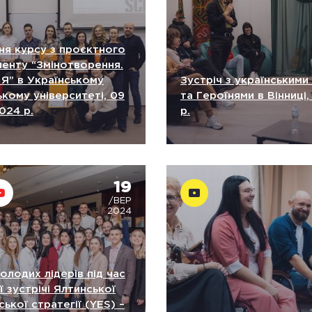
ня курсу з проєктного
енту “Змінотворення.
 Я” в Українському
Зустріч з українським
кому університеті, 09
та Героїнями в Вінниці,
024 р.
р.
19
/ВЕР
2024
лодих лідерів під час
 зустрічі Ялтинської
ької стратегії (YES) –