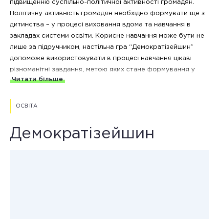
підвищенню суспільно-політичної активності громадян.
Політичну активність громадян необхідно формувати ще з
дитинства – у процесі виховання вдома та навчання в
закладах системи освіти. Корисне навчання може бути не
лише за підручником, настільна гра “Демократізейшин”
допоможе використовувати в процесі навчання цікаві
різноманітні завдання, метою яких стане формування у
Читати більше
дітей політичних знань, норм і цінностей. У майбутньому це
сприятиме високому рівню розвитку суспільних відносин
та підвищенню суспільно-політичної активності громадян.
ОСВІТА
Демократізейшин