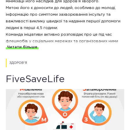
мінімізації його наслідків для здоров’я хворого.
Метою його є доносити до людей, особливо до молоді,
інформацію про симптоми захворювання інсульту та
важливості виклику швидкої та надання першої допомоги
людині в перші 4,5 години.
Команда ініціативи активно розповідає про це під час
флешмобів у соціальних мережах та організованих ними
Читати більше
заходів, проводить тренінги з надання першої медичної
допомоги та домедичної допомоги для цивільних про те, як
надати допомогу пораненим в умовах бойових дій на
ЗДОРОВ'Я
основі військового протоколу ТССС, про зупинку
масивних кровотеч, накладання турнікету та тампонування
FiveSaveLife
на муляжах та інше необхідне наразі для збереження
людського життя.