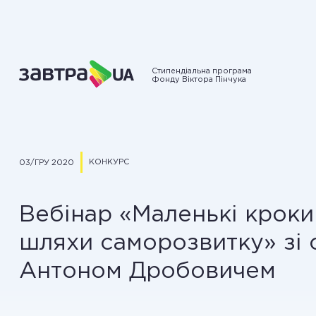
Стипендіальна програма
Фонду Віктора Пінчука
КОНКУРС
03/ГРУ 2020
Вебінар «Маленькі кроки
шляхи саморозвитку» зі 
Антоном Дробовичем