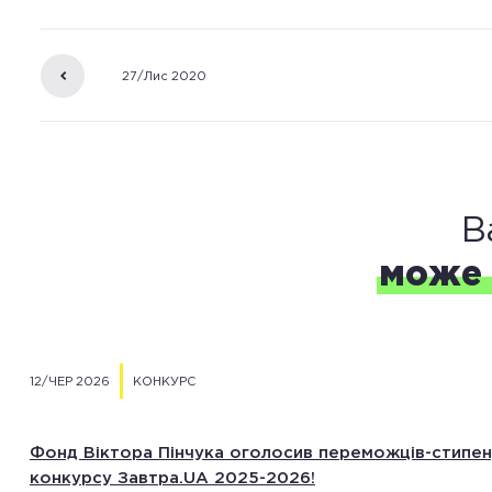
Вебінар «Від дослідника до воєнного кореспо
27/Лис 2020
та назад» зі стипендіаткою «Завтра.UA» Анаст
Магазовою
В
може 
12/ЧЕР 2026
КОНКУРС
Фонд Віктора Пінчука оголосив переможців-стипен
конкурсу Завтра.UA 2025-2026!