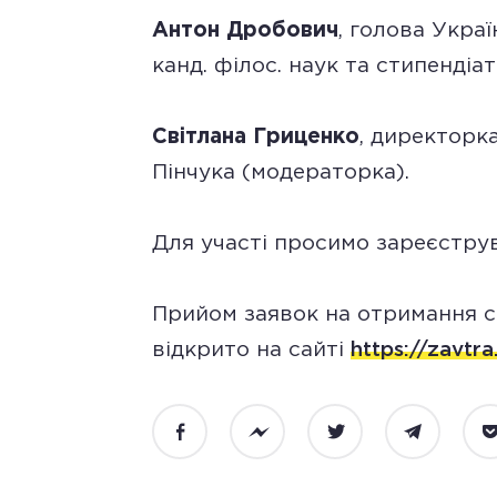
Антон Дробович
, голова Украї
канд. філос. наук та стипендіа
Світлана Гриценко
, директорк
Пінчука (модераторка).
Для участі просимо зареєстру
Прийом заявок на отримання с
відкрито на сайті
https://zavtra
Facebook
Messenger
Twitter
Telegram
P