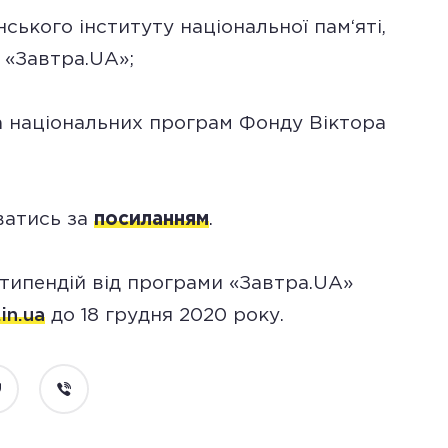
нського інституту національної пам‘яті,
т «Завтра.UA»;
а національних програм Фонду Віктора
ватись за
посиланням
.
типендій від програми «Завтра.UA»
.in.ua
до 18 грудня 2020 року.
ocket
Viber