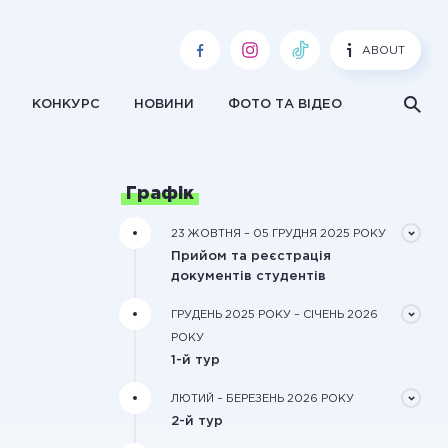
ABOUT
КОНКУРС
НОВИНИ
ФОТО ТА ВІДЕО
Графік
23 ЖОВТНЯ – 05 ГРУДНЯ 2025 РОКУ
Прийом та реєстрація
документів студентів
Документи треба подати завчасно в
ГРУДЕНЬ 2025 РОКУ – СІЧЕНЬ 2026
електронному вигляді через форму
РОКУ
реєстрації на сайті конкурсу
1-й тур
Обробка зареєстрованих
ЛЮТИЙ – БЕРЕЗЕНЬ 2026 РОКУ
документів та оцінювання
2-й тур
рекомендаційного та мотиваційного