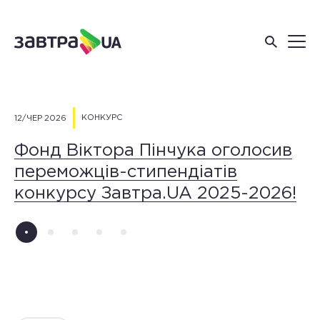
КОНКУРС
12/ЧЕР 2026
26
Фонд Віктора Пінчука оголосив
О
переможців-стипендіатів
т
конкурсу Завтра.UA 2025-2026!
с
«
3