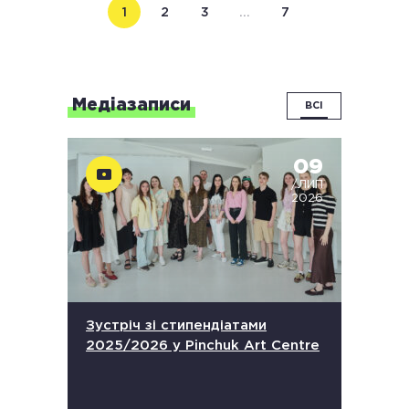
1
2
3
…
7
Медіазаписи
ВСІ
09
/ЛИП
2026
Зустріч зі стипендіатами
2025/2026 у Pinchuk Art Centre